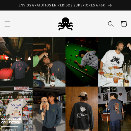
Ir
ENVIOS GRATUÍTOS EN PEDIDOS SUPERIORES A 40€
directamente
al contenido
Carrito
SS2026
SOCIAL CLUB
COLLECTION
DESCUBRIR