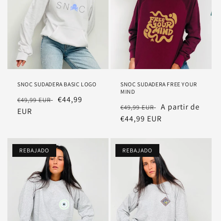
SNOC SUDADERA BASIC LOGO
SNOC SUDADERA FREE YOUR
MIND
Precio
Precio
€44,99
€49,99 EUR
Precio
Precio
A partir de
€49,99 EUR
habitual
EUR
rebajado
habitual
€44,99 EUR
rebajado
REBAJADO
REBAJADO