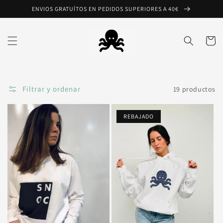
Ir
ENVIOS GRATUÍTOS EN PEDIDOS SUPERIORES A 40€
directamente
al contenido
Carrito
Filtrar y ordenar
19 productos
REBAJADO