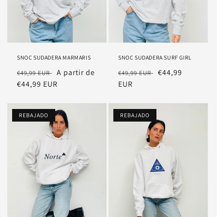
SNOC SUDADERA MARMARIS
SNOC SUDADERA SURF GIRL
Precio
Precio
A partir de
Precio
Precio
€44,99
€49,99 EUR
€49,99 EUR
habitual
€44,99 EUR
rebajado
habitual
EUR
rebajado
REBAJADO
REBAJADO