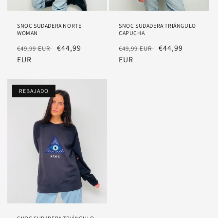
SNOC SUDADERA NORTE
SNOC SUDADERA TRIÁNGULO
WOMAN
CAPUCHA
Precio
Precio
€44,99
Precio
Precio
€44,99
€49,99 EUR
€49,99 EUR
habitual
EUR
rebajado
habitual
EUR
rebajado
REBAJADO