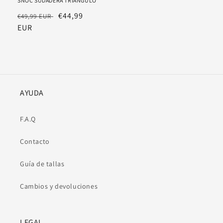
SNOC SUDADERA TRIÁNGULO
Precio
Precio
€44,99
€49,99 EUR
habitual
EUR
rebajado
AYUDA
F.A.Q
Contacto
Guía de tallas
Cambios y devoluciones
LEGAL