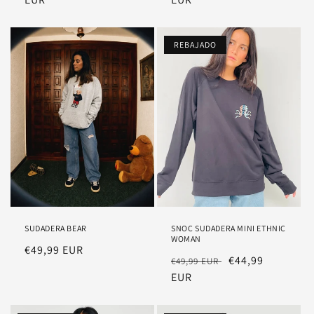
REBAJADO
SUDADERA BEAR
SNOC SUDADERA MINI ETHNIC
WOMAN
Precio
€49,99 EUR
Precio
Precio
€44,99
€49,99 EUR
habitual
habitual
EUR
rebajado