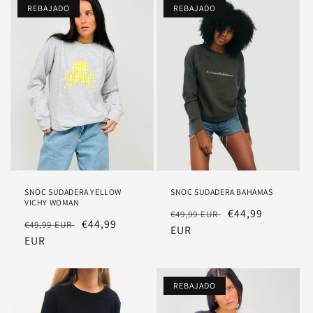
REBAJADO
REBAJADO
SNOC SUDADERA YELLOW
SNOC SUDADERA BAHAMAS
VICHY WOMAN
Precio
Precio
€44,99
€49,99 EUR
Precio
Precio
€44,99
€49,99 EUR
habitual
EUR
rebajado
habitual
EUR
rebajado
REBAJADO