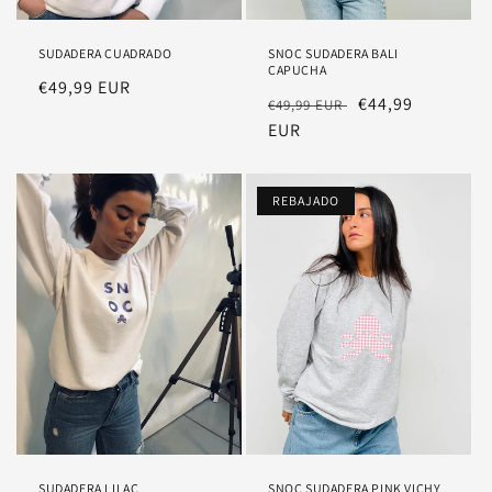
SUDADERA CUADRADO
SNOC SUDADERA BALI
CAPUCHA
Precio
€49,99 EUR
Precio
Precio
€44,99
€49,99 EUR
habitual
habitual
EUR
rebajado
REBAJADO
SUDADERA LILAC
SNOC SUDADERA PINK VICHY