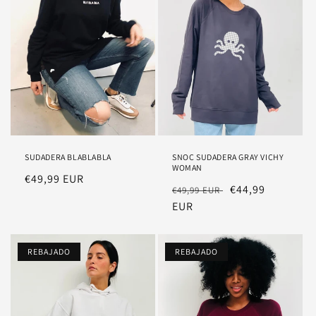
SUDADERA BLABLABLA
SNOC SUDADERA GRAY VICHY
WOMAN
Precio
€49,99 EUR
Precio
Precio
€44,99
€49,99 EUR
habitual
habitual
EUR
rebajado
REBAJADO
REBAJADO