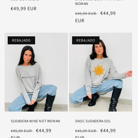
WOMAN
Precio
€49,99 EUR
Precio
Precio
€44,99
€49,99 EUR
habitual
habitual
EUR
rebajado
REBAJADO
REBAJADO
SUDADERA WINE NOT WOMAN
SNOC SUDADERA SOL
Precio
Precio
€44,99
Precio
Precio
€44,99
€49,99 EUR
€49,99 EUR
habitual
EUR
rebajado
habitual
EUR
rebajado