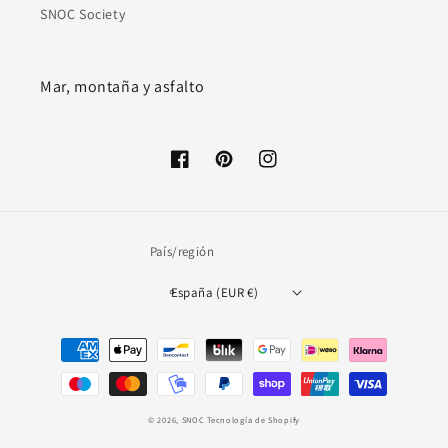
SNOC Society
Mar, montaña y asfalto
Facebook
Pinterest
Instagram
País/región
España (EUR €)
Formas
de
pago
© 2026,
SNOC
Tecnología de Shopify