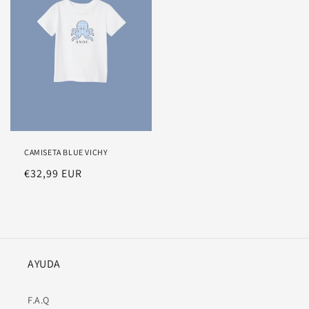
CAMISETA BLUE VICHY
Precio
€32,99 EUR
habitual
AYUDA
F.A.Q