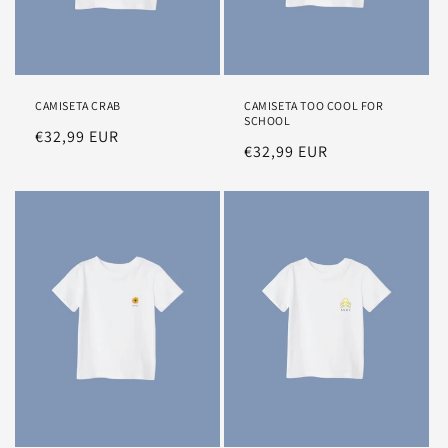
CAMISETA CRAB
CAMISETA TOO COOL FOR
SCHOOL
Precio
€32,99 EUR
Precio
€32,99 EUR
habitual
habitual