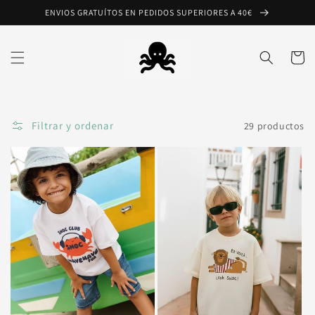
Ir
ENVIOS GRATUÍTOS EN PEDIDOS SUPERIORES A 40€
directamente
al contenido
Carrito
Filtrar y ordenar
29 productos