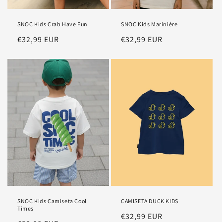
SNOC Kids Crab Have Fun
SNOC Kids Marinière
Precio
€32,99 EUR
Precio
€32,99 EUR
habitual
habitual
SNOC Kids Camiseta Cool
CAMISETA DUCK KIDS
Times
Precio
€32,99 EUR