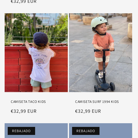
Precio
€32,99 EUR
habitual
habitual
CAMISETA TACO KIDS
CAMISETA SURF 1994 KIDS
Precio
€32,99 EUR
Precio
€32,99 EUR
habitual
habitual
REBAJADO
REBAJADO