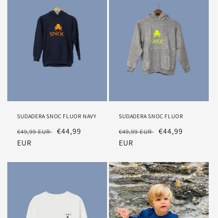
SUDADERA SNOC FLUOR NAVY
SUDADERA SNOC FLUOR
Precio
Precio
€44,99
Precio
Precio
€44,99
€49,99 EUR
€49,99 EUR
habitual
EUR
rebajado
habitual
EUR
rebajado