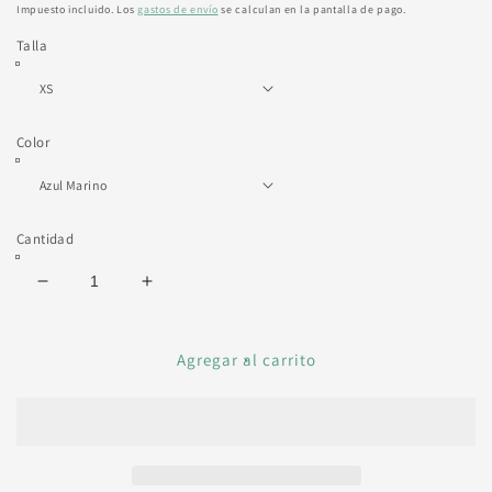
habitual
Impuesto incluido. Los
gastos de envío
se calculan en la pantalla de pago.
Talla
Color
Cantidad
Reducir
Aumentar
cantidad
cantidad
para
para
BAÑADOR
BAÑADOR
Agregar al carrito
MADE
MADE
IN
IN
SPAIN
SPAIN