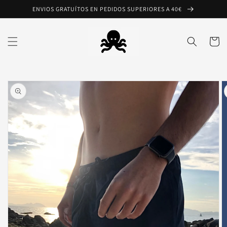
Ir
ENVIOS GRATUÍTOS EN PEDIDOS SUPERIORES A 40€
directamente
al contenido
Carrito
Ir
directamente
a la
información
del producto