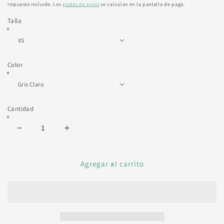
habitual
Impuesto incluido. Los
gastos de envío
se calculan en la pantalla de pago.
Talla
Color
Cantidad
Reducir
Aumentar
cantidad
cantidad
para
para
CAMISETA
CAMISETA
Agregar al carrito
PIZZA
PIZZA