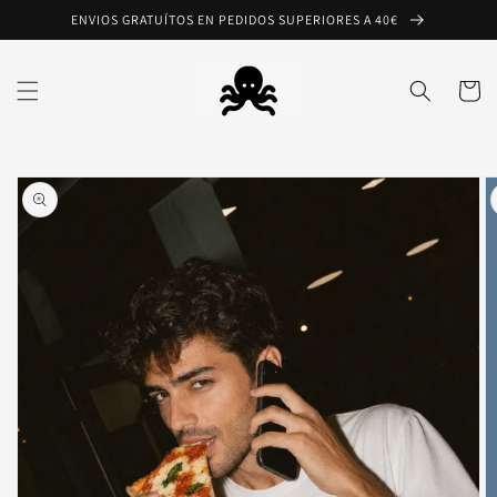
Ir
ENVIOS GRATUÍTOS EN PEDIDOS SUPERIORES A 40€
directamente
al contenido
Carrito
Ir
directamente
a la
información
del producto