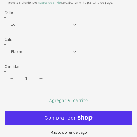
habitual
Impuesto incluido. Los
gastos de envío
se calculan en la pantalla de pago.
Talla
Color
Cantidad
Reducir
Aumentar
cantidad
cantidad
para
para
CAMISETA
CAMISETA
Agregar al carrito
WINTER
WINTER
CLUB
CLUB
Más opciones de pago