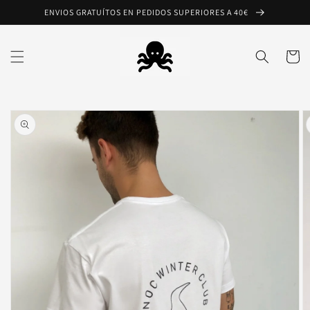
Ir
ENVIOS GRATUÍTOS EN PEDIDOS SUPERIORES A 40€
directamente
al contenido
Carrito
Ir
directamente
a la
información
del producto