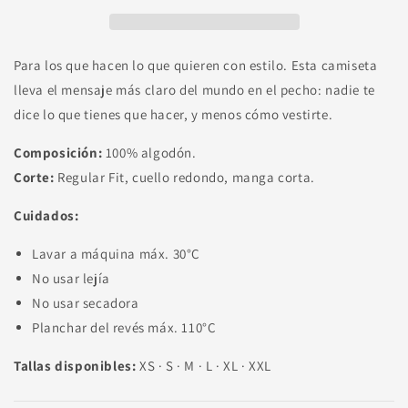
ME
ME
WHAT
WHAT
TO
TO
DO
DO
Para los que hacen lo que quieren con estilo. Esta camiseta
lleva el mensaje más claro del mundo en el pecho: nadie te
dice lo que tienes que hacer, y menos cómo vestirte.
Composición:
100% algodón.
Corte:
Regular Fit, cuello redondo, manga corta.
Cuidados:
Lavar a máquina máx. 30°C
No usar lejía
No usar secadora
Planchar del revés máx. 110°C
Tallas disponibles:
XS · S · M · L · XL · XXL