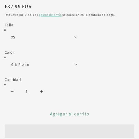
Precio
€32,99 EUR
habitual
Impuesto incluido. Los
gastos de envío
se calculan en la pantalla de pago.
Talla
Color
Cantidad
Reducir
Aumentar
cantidad
cantidad
para
para
SNOC
SNOC
Agregar al carrito
CAMISETA
CAMISETA
DON&#39;T
DON&#39;T
TELL
TELL