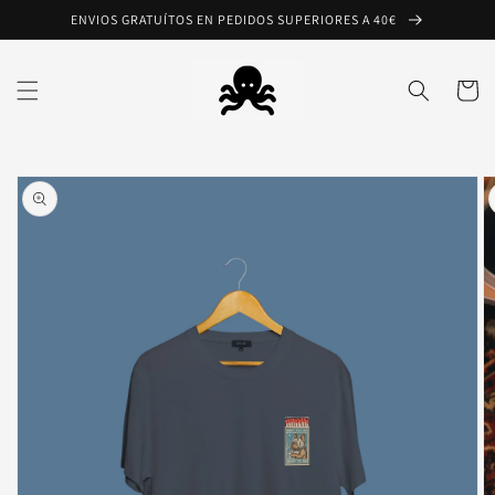
Ir
ENVIOS GRATUÍTOS EN PEDIDOS SUPERIORES A 40€
directamente
al contenido
Carrito
Ir
directamente
a la
información
del producto