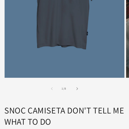
Abrir
Ab
elemento
e
multimedia
m
de
1
/
8
1
2
en
e
una
u
ventana
v
SNOC CAMISETA DON'T TELL ME
modal
m
WHAT TO DO