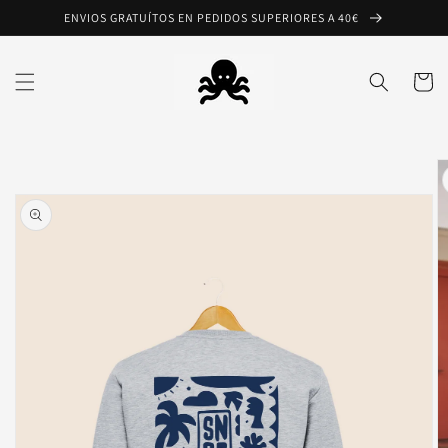
Ir
ENVIOS GRATUÍTOS EN PEDIDOS SUPERIORES A 40€
directamente
al contenido
Carrito
Ir
directamente
a la
información
del producto