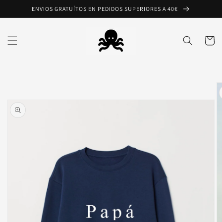
Ir
ENVIOS GRATUÍTOS EN PEDIDOS SUPERIORES A 40€
directamente
al contenido
Carrito
Ir
directamente
a la
información
del producto