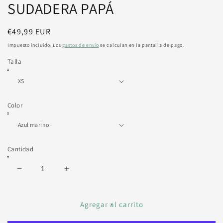
SUDADERA PAPÁ
m
Precio
€49,99 EUR
habitual
Impuesto incluido. Los
gastos de envío
se calculan en la pantalla de pago.
Talla
Color
Cantidad
Reducir
Aumentar
cantidad
cantidad
para
para
SUDADERA
SUDADERA
Agregar al carrito
PAPÁ
PAPÁ