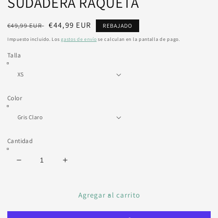
SUDADERA RAQUETA
m
Precio
Precio
€44,99 EUR
€49,99 EUR
REBAJADO
habitual
rebajado
Impuesto incluido. Los
gastos de envío
se calculan en la pantalla de pago.
Talla
Color
Cantidad
Reducir
Aumentar
cantidad
cantidad
para
para
SUDADERA
SUDADERA
Agregar al carrito
RAQUETA
RAQUETA