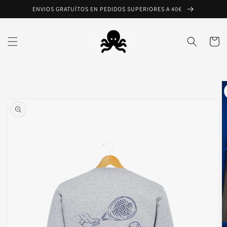
Ir
ENVIOS GRATUÍTOS EN PEDIDOS SUPERIORES A 40€
directamente
al contenido
Carrito
Ir
directamente
a la
información
del producto