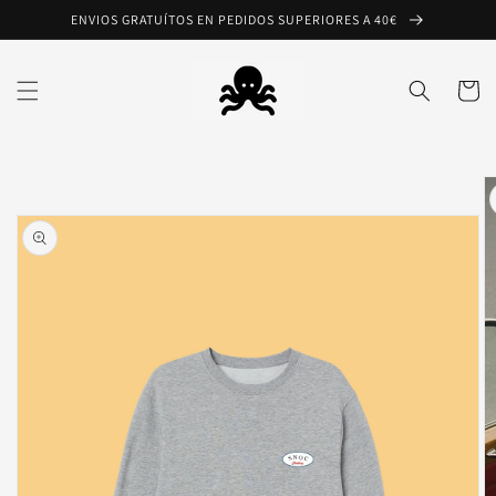
Ir
ENVIOS GRATUÍTOS EN PEDIDOS SUPERIORES A 40€
directamente
al contenido
Carrito
Ir
directamente
a la
información
del producto