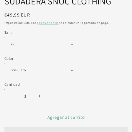
SUDADERA SNOC CLOTHING
m
Precio
€49,99 EUR
habitual
Impuesto incluido. Los
gastos de envío
se calculan en la pantalla de pago.
Talla
Color
Cantidad
Reducir
Aumentar
cantidad
cantidad
para
para
SUDADERA
SUDADERA
Agregar al carrito
SNOC
SNOC
CLOTHING
CLOTHING