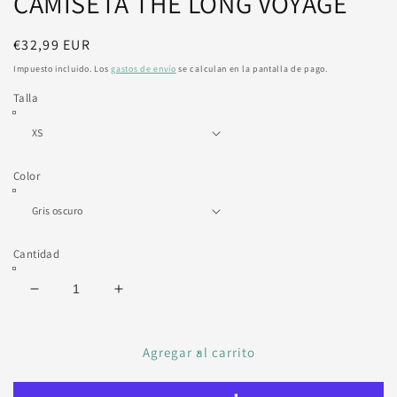
CAMISETA THE LONG VOYAGE
modal
Precio
€32,99 EUR
habitual
Impuesto incluido. Los
gastos de envío
se calculan en la pantalla de pago.
Talla
Color
Cantidad
Reducir
Aumentar
cantidad
cantidad
para
para
CAMISETA
CAMISETA
Agregar al carrito
THE
THE
LONG
LONG