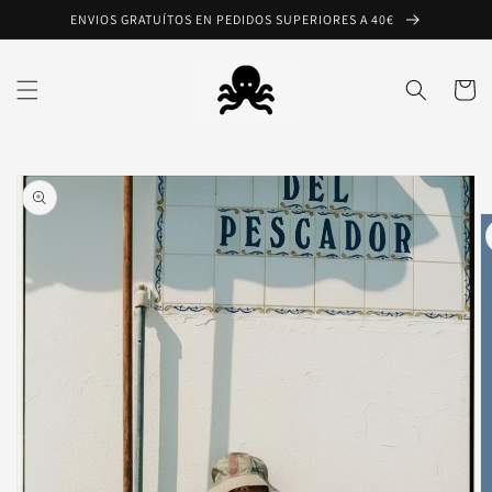
Ir
ENVIOS GRATUÍTOS EN PEDIDOS SUPERIORES A 40€
directamente
al contenido
Carrito
Ir
directamente
a la
información
del producto